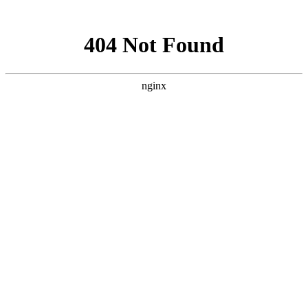
网站地图
设为首页
/
添加收藏
/
联系我们
全国客服热线
400 992 7175
网站首页
关于我们
产品世界
新闻动态
常见问题
客户留言
联系我们
当前位置：
滔辰阀门TAOCHEN-滔辰减震器-滔辰软接头
>
产品
世界
>
蝶阀系列
> 正文
产品世界
闸阀系列