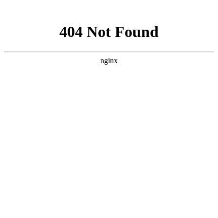
网站地图
设为首页
/
添加收藏
/
联系我们
全国客服热线
400 992 7175
网站首页
关于我们
产品世界
新闻动态
常见问题
客户留言
联系我们
当前位置：
滔辰阀门TAOCHEN-滔辰减震器-滔辰软接头
>
新闻
动态
> 正文
产品世界
闸阀系列