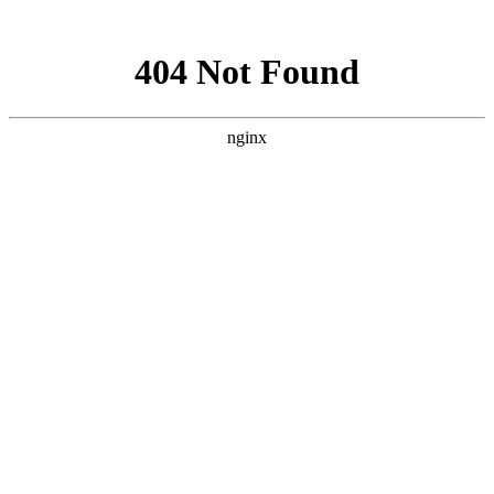
网站地图
设为首页
/
添加收藏
/
联系我们
全国客服热线
400 992 7175
网站首页
关于我们
产品世界
新闻动态
常见问题
客户留言
联系我们
当前位置：
滔辰阀门TAOCHEN-滔辰减震器-滔辰软接头
>
产品
世界
>
其他阀门系列
> 正文
产品世界
闸阀系列