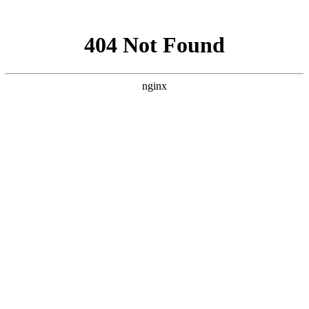
网站地图
设为首页
/
添加收藏
/
联系我们
全国客服热线
400 992 7175
网站首页
关于我们
产品世界
新闻动态
常见问题
客户留言
联系我们
当前位置：
滔辰阀门TAOCHEN-滔辰减震器-滔辰软接头
>
新闻
动态
> 正文
产品世界
闸阀系列