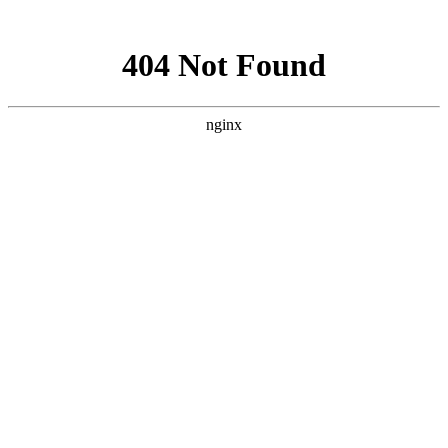
网站地图
设为首页
/
添加收藏
/
联系我们
全国客服热线
400 992 7175
网站首页
关于我们
产品世界
新闻动态
常见问题
客户留言
联系我们
当前位置：
滔辰阀门TAOCHEN-滔辰减震器-滔辰软接头
>
产品
世界
>
其他阀门系列
> 正文
产品世界
闸阀系列