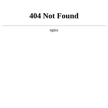
网站地图
设为首页
/
添加收藏
/
联系我们
全国客服热线
400 992 7175
网站首页
关于我们
产品世界
新闻动态
常见问题
客户留言
联系我们
当前位置：
滔辰阀门TAOCHEN-滔辰减震器-滔辰软接头
>
产品
世界
>
止回阀系列
产品世界
闸阀系列